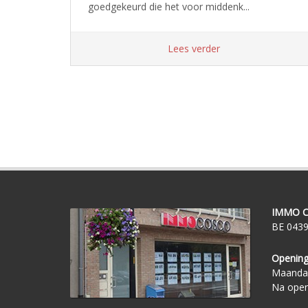
goedgekeurd die het voor middenk...
Lees verder
IMMO C
BE 0439
Opening
Maandag
Na open