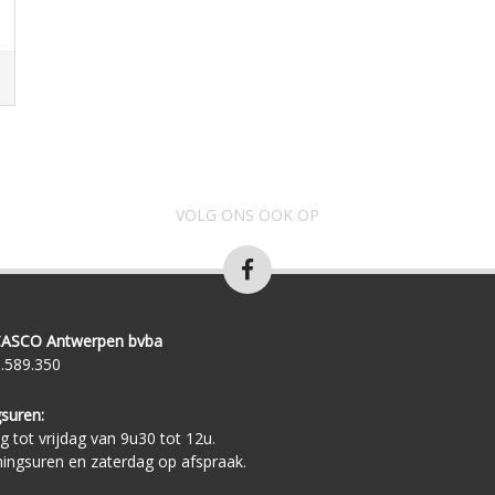
VOLG ONS OOK OP
ASCO Antwerpen bvba
.589.350
suren:
 tot vrijdag van 9u30 tot 12u.
ingsuren en zaterdag op afspraak.