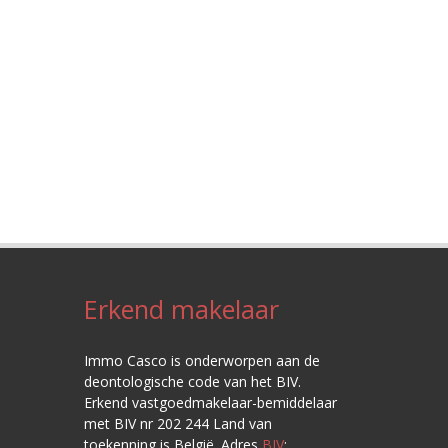
Erkend makelaar
Immo Casco is onderworpen aan de
deontologische code van het BIV.
Erkend vastgoedmakelaar-bemiddelaar
met BIV nr 202 244 Land van
toekenning is België. Adres
BIV
: